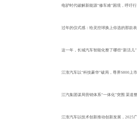
电驴时代破解新能源“修车难”困境，呼吁
过年的仪式感：给灵控球换上你选的那款表
这一年，长城汽车智能化整了哪些“新活儿”
江淮汽车以“科技豪华”破局，尊界S800上市1
江汽集团谋局营销体系“一体化”突围 渠道
江淮汽车以技术创新推动创新发展，2025