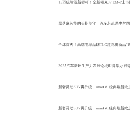
15万级智混新标杆！全新领克07 EM-P上市
黑芝麻智能的长期坚守｜汽车芯乱局中的国
全球首秀！高端电摩品牌TLG超跑携新品“锋
2025汽车新质生产力发展论坛即将举办 精
新奢灵动SUV再升级，smart #1经典焕新款
新奢灵动SUV再升级，smart #1经典焕新款
汽车创新技术展AITX品牌正式发布