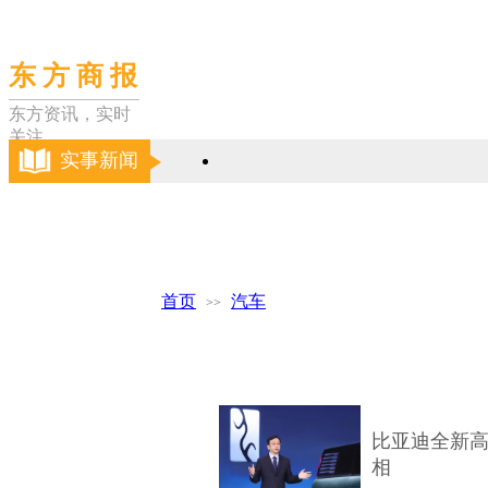
东 方 商 报
东方资讯，实时
关注
实事新闻
首页
资讯
财经
科技
文艺
体育
首页
汽车
>>
比亚迪全新高
相