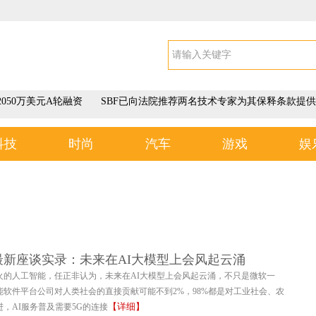
050万美元A轮融资
SBF已向法院推荐两名技术专家为其保释条款提供
科技
时尚
汽车
游戏
娱
最新座谈实录：未来在AI大模型上会风起云涌
火的人工智能，任正非认为，未来在AI大模型上会风起云涌，不只是微软一
能软件平台公司对人类社会的直接贡献可能不到2%，98%都是对工业社会、农
【详细】
，AI服务普及需要5G的连接