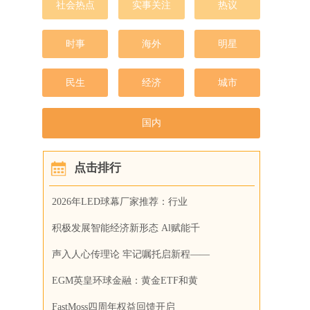
社会热点
实事关注
热议
时事
海外
明星
民生
经济
城市
国内
点击排行
2026年LED球幕厂家推荐：行业
积极发展智能经济新形态 Al赋能千
声入人心传理论 牢记嘱托启新程——
EGM英皇环球金融：黄金ETF和黄
FastMoss四周年权益回馈开启