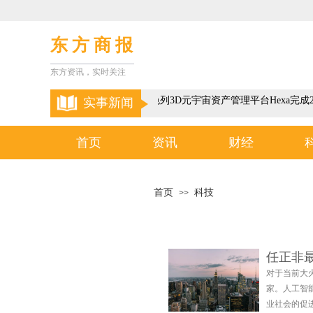
东 方 商 报
东方资讯，实时关注
以色列3D元宇宙资产管理平台Hexa完成2
实事新闻
首页
资讯
财经
首页
科技
>>
任正非
对于当前大
家。人工智
业社会的促进