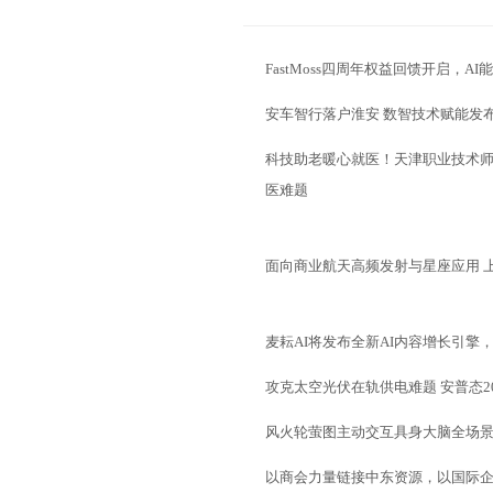
FastMoss四周年权益回馈开启，A
安车智行落户淮安 数智技术赋能发
科技助老暖心就医！天津职业技术师范
医难题
面向商业航天高频发射与星座应用 
麦耘AI将发布全新AI内容增长引擎
攻克太空光伏在轨供电难题 安普态
风火轮萤图主动交互具身大脑全场景
以商会力量链接中东资源，以国际