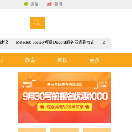
微信
微博
｜
｜
联系我们
建议
Metaclub Society项目Discord服务器遭到攻击
BitMEX将于
乐
教育
餐饮
更多
事业单位统考协议班次
综合类笔试辅导简章